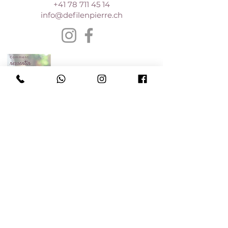
+41 78 711 45 14
info@defilenpierre.ch
E-book gratuit
Je le veux
Boutique
Bijoux personalisés