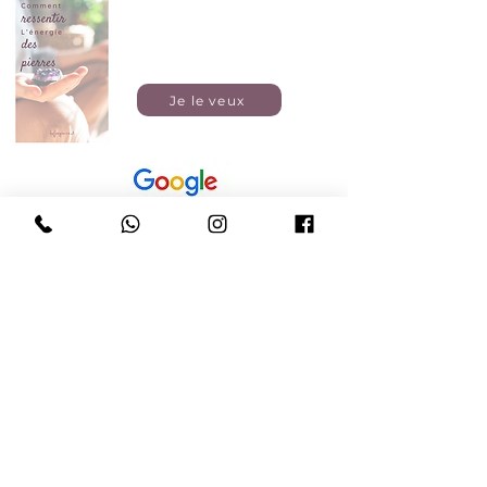
E-book gratuit
Je le veux
Boutique
Bijoux personalisés
Accompagnements
Design Humain