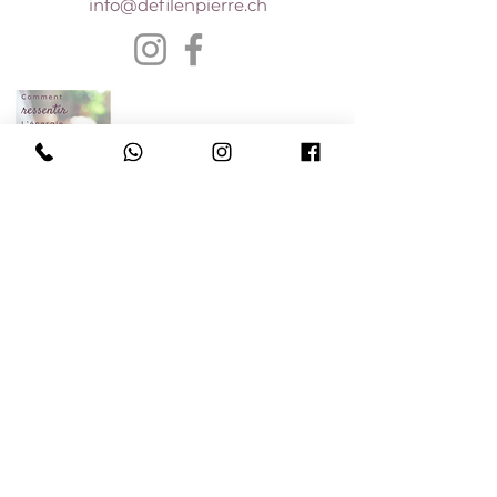
info@defilenpierre.ch
E-book gratuit
Je le veux
Boutique
Bijoux personalisés
Accompagnements