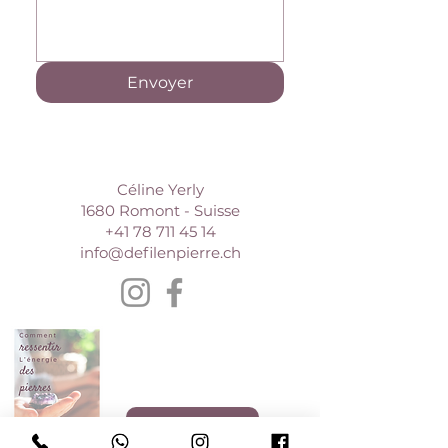
Envoyer
Céline Yerly
1680 Romont - Suisse
+41 78 711 45 14
info@defilenpierre.ch
E-book gratuit
Je le veux