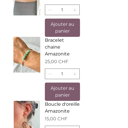
Ajouter au
panier
Bracelet
chaine
Amazonite
Prix
25,00 CHF
Ajouter au
panier
Boucle d'oreille
Amazonite
Prix
15,00 CHF