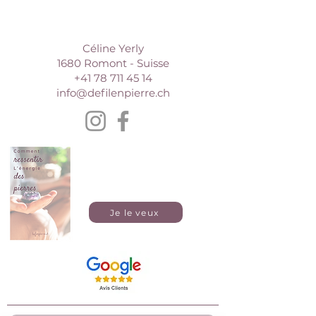
Céline Yerly
1680 Romont - Suisse
+41 78 711 45 14
info@defilenpierre.ch
E-book gratuit
Je le veux