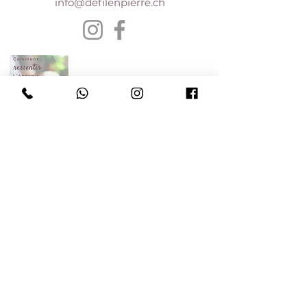
info@defilenpierre.ch
E-book gratuit
Je le veux
Boutique
Bijoux personalisés
Accompagnements